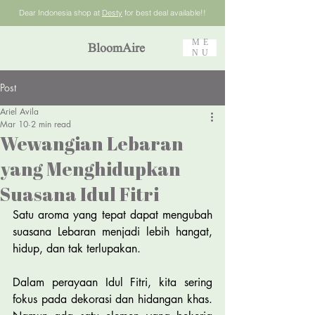
Dear Indonesia shop at
Desty
for best deal available!!
ME
BloomAire
NU
Post
Ariel Avila
Mar 10
2 min read
Wewangian Lebaran
yang Menghidupkan
Suasana Idul Fitri
Satu aroma yang tepat dapat mengubah 
suasana Lebaran menjadi lebih hangat, 
hidup, dan tak terlupakan.
Dalam perayaan Idul Fitri, kita sering 
fokus pada dekorasi dan hidangan khas. 