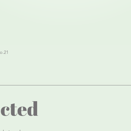
Quick View
o.21
cted