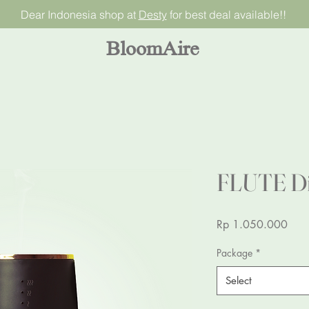
Dear Indonesia shop at
Desty
for best deal available!!
BloomAire
FLUTE Dif
Pric
Rp 1.050.000
Package
*
Select