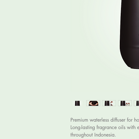
Premium waterless diffuser for ho
Long-lasting fragrance oils with 
throughout Indonesia.