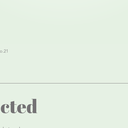
Quick View
o.21
cted