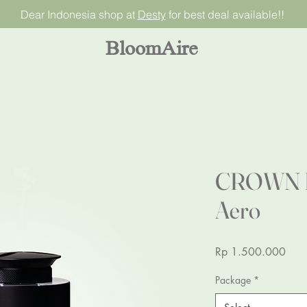
Dear Indonesia shop at
Desty
for best deal available!!
BloomAire
CROWN Di
Aero
Pric
Rp 1.500.000
Package
*