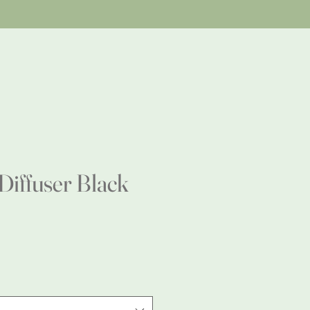
ffuser Black
e