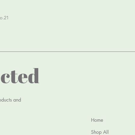
Quick View
o.21
cted
roducts and
Home
Shop All