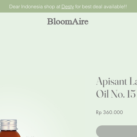
Dear Indonesia shop at
Desty
for best deal available!!
BloomAire
Apisant 
Oil No. 15
Price
Rp 360.000