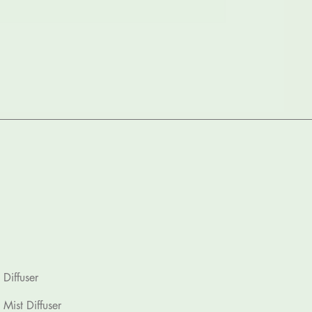
Luxury Foaming 
Price
Rp 130.000
Diffuser
Mist Diffuser