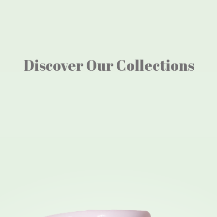
di nomor :  +62 81
Discover Our Collections