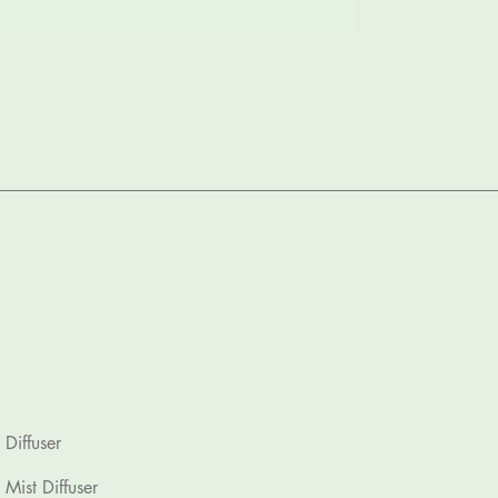
Luxury Foaming 
Price
Rp 130.000
Diffuser
Mist Diffuser