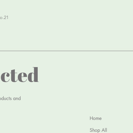
Quick View
o.21
cted
roducts and
Home
Shop All