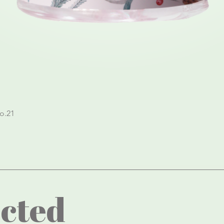
Quick View
o.21
cted