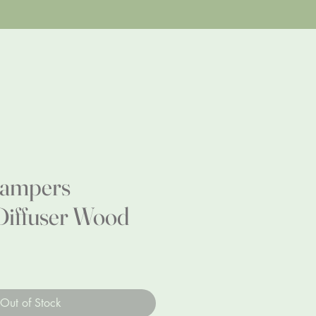
Hampers
iffuser Wood
e
Out of Stock