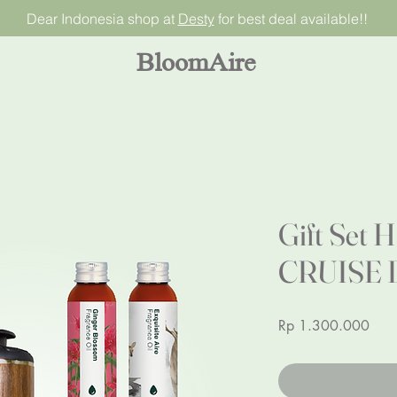
Dear Indonesia shop at
Desty
for best deal available!!
BloomAire
Gift Set 
CRUISE D
Pric
Rp 1.300.000