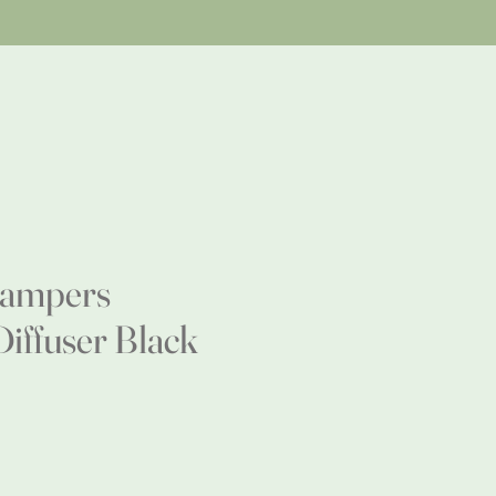
Hampers
iffuser Black
e