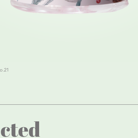
Quick View
o.21
cted