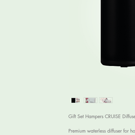
Gift Set Hampers CRUISE Diffuse
Premium waterless diffuser for ho